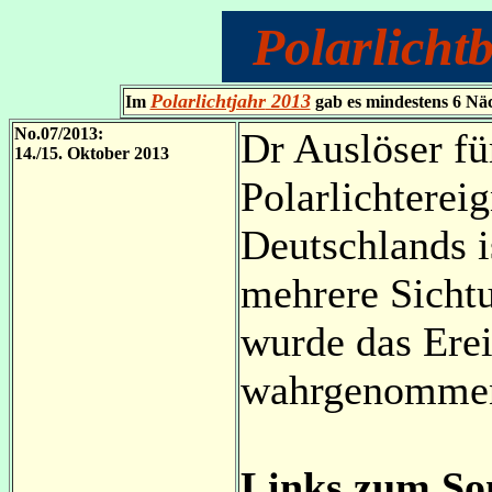
Polarlicht
Polarlichtjahr
2013
Im
gab es mindestens 6 Näc
No.07/2013:
Dr Auslöser fü
14./15. Oktober 2013
Polarlichterei
Deutschlands i
mehrere Sicht
wurde das Erei
wahrgenomme
Links zum S