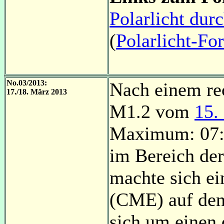
Polarlicht dur
(
Polarlicht-Fo
No.03/2013:
Nach einem rec
17./18. März 2013
M1.2 vom
15.
Maximum: 07:
im Bereich de
machte sich e
(CME) auf den 
sich um einen 