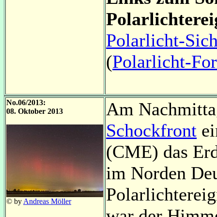
Polarlichterei
Polarlicht-Sic
(
Polarlicht-Fo
No.06/2013:
Am Nachmittag 
08. Oktober 2013
Schockfront
ei
(CME) das Erd
im Norden Deu
Polarlichterei
© by
Andreas Möller
war der Himmel